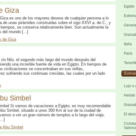
Egipto
e Giza
Extrem
e Giza es uno de los mayores deseos de cualquier persona a lo
ta de unas pirámides construidas sobre el sigo XXVI a. de C., y
Genera
 tiempos, se conserva relativamente bien. Son actualmente la
as del mundo […]
Grana
s de Giza
Italia
París
l río Nilo, el segundo más largo del mundo después del
Tenerif
iendo una increíble fuente de vida en Egipto. En tiempos de
as civilizaciones se concentraban en sus orillas,
ez sufriendo sus continuas crecidas, las cuales por un lado
Entrad
o
Lujo o 
Heliski
Abu Simbel
Granad
imbel Si vamos de vacaciones a Egipto, es muy recomendable
e Abu Simbel, situado a unos 300 Km al sur de la ciudad de
El desc
amos a ver un gran número de templos a lo largo del viaje,
[…]
Ciclotu
e Abu Simbel
Valenc