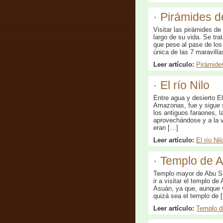
· Pirámides d
Visitar las pirámides d
largo de su vida. Se tra
que pese al pase de los
única de las 7 maravill
Leer artículo:
Pirámide
· El río Nilo
Entre agua y desierto E
Amazonas, fue y sigue s
los antiguos faraones, l
aprovechándose y a la v
eran […]
Leer artículo:
El río Nil
· Templo de 
Templo mayor de Abu S
ir a visitar el templo d
Asuán, ya que, aunque v
quizá sea el templo de 
Leer artículo:
Templo d