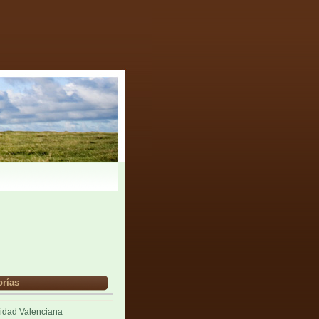
orías
dad Valenciana