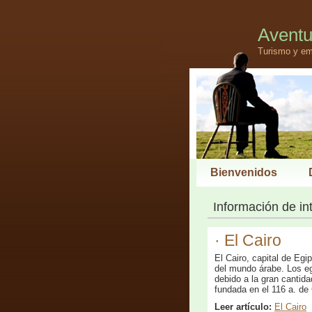
Aventu
Turismo y em
Bienvenidos
Información de in
· El Cairo
El Cairo, capital de Eg
del mundo árabe. Los eg
debido a la gran cantid
fundada en el 116 a. de
Leer artículo:
El Cairo