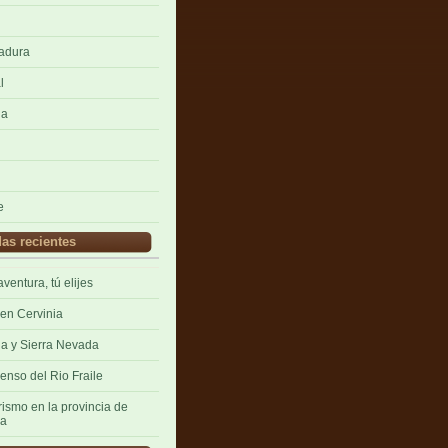
adura
l
da
e
as recientes
aventura, tú elijes
 en Cervinia
a y Sierra Nevada
enso del Rio Fraile
rismo en la provincia de
ia